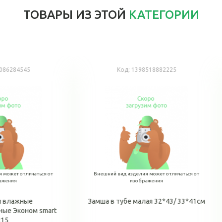
ТОВАРЫ ИЗ ЭТОЙ
КАТЕГОРИИ
Код:
1398516582677
Код:
2000086270937
ий вид изделия может отличаться от
Внешний вид изделия может отличат
изображения
изображения
в тубе большая 64*43/ 67*41см
Замша (салфетка) в тубе 43