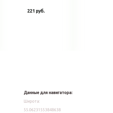
30 руб.
у
В корзину
Данные для навигатора:
Широта:
55.06231553848638