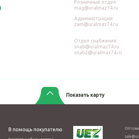
Розничный отдел:
mag@uralmaz74.ru
Администрация:
zam@uralmaz74.ru
Отдел снабжения:
snab@uralmaz74.ru
snab2@uralmaz74.ru
Показать карту
Оптовы
В помощь покупателю
sale@ur