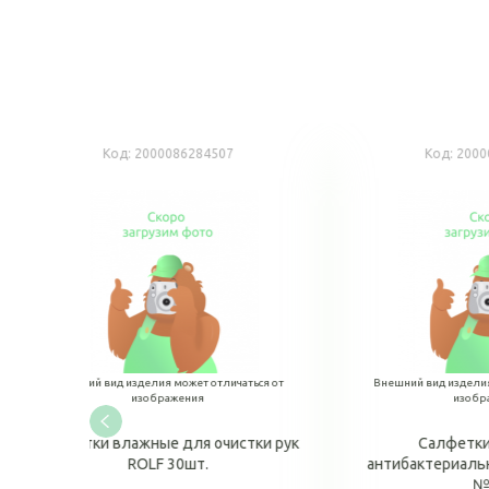
Код:
2000086244839
аться от
Внешний вид изделия может отличаться от
Внешн
изображения
 33*41см
Бутылка пластиковая 1л с
Замша 
градуировкой