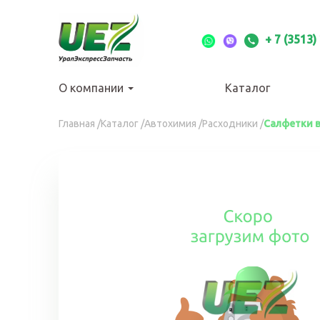
Перейти
к
основному
+ 7 (3513)
содержанию
О компании
Каталог
Вы
Главная
/
Каталог
/
Автохимия
/
Расходники
/
Салфетки 
здесь