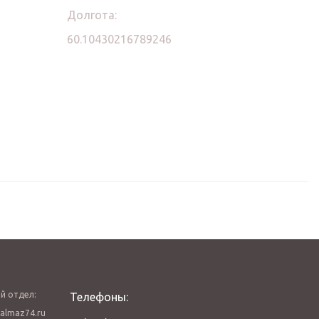
Долгота:
60.10430216789246
й отдел:
Телефоны:
almaz74.ru