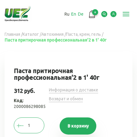
Перейти
к
0
Ru
En
De
основному
Toggl
содержанию
navig
Вы
Главная
/
Каталог
/
Автохимия
/
Паста, крем, гель
/
Паста притирочная профессиональная'2 в 1' 40г
здесь
Паста притирочная
профессиональная'2 в 1' 40г
Информация о доставке
312 руб.
Возврат и обмен
Код:
2000086298085
В корзину