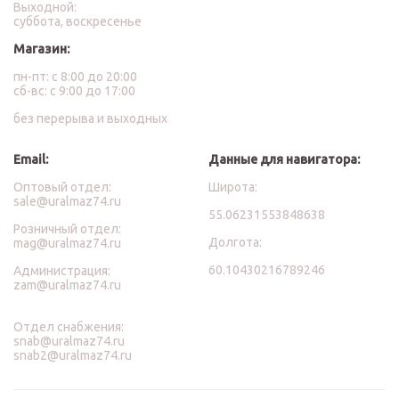
Выходной:
суббота, воскресенье
Магазин:
пн-пт: с 8:00 до 20:00
сб-вс: с 9:00 до 17:00
без перерыва и выходных
Email:
Данные для навигатора:
Оптовый отдел:
Широта:
sale@uralmaz74.ru
55.06231553848638
Розничный отдел:
Долгота:
mag@uralmaz74.ru
60.10430216789246
Администрация:
zam@uralmaz74.ru
Отдел снабжения:
snab@uralmaz74.ru
snab2@uralmaz74.ru