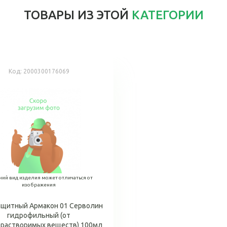
ТОВАРЫ ИЗ ЭТОЙ
КАТЕГОРИИ
Код:
2000300176069
ий вид изделия может отличаться от
изображения
ащитный Армакон 01 Серволин
гидрофильный (от
растворимых веществ) 100мл