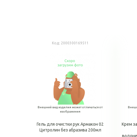
Код:
2000300169511
Внешний вид изделия может отличаться от
Внешн
изображения
Гель для очистки рук Армакон 02
Крем з
Цитролин без абразива 200мл
водоне