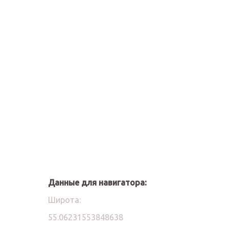
Данные для навигатора:
Широта:
55.06231553848638