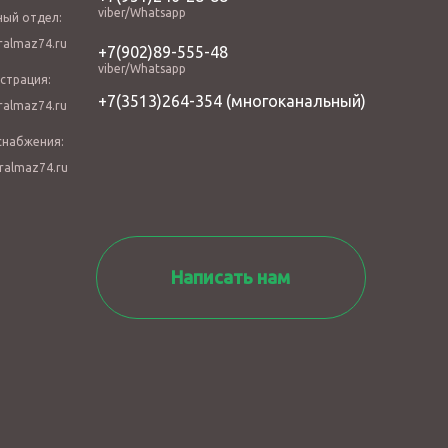
viber/Whatsapp
ный отдел:
almaz74.ru
+7(902)89-555-48
viber/Whatsapp
страция:
+7(3513)264-354
(многоканальный)
almaz74.ru
снабжения:
ralmaz74.ru
Написать нам