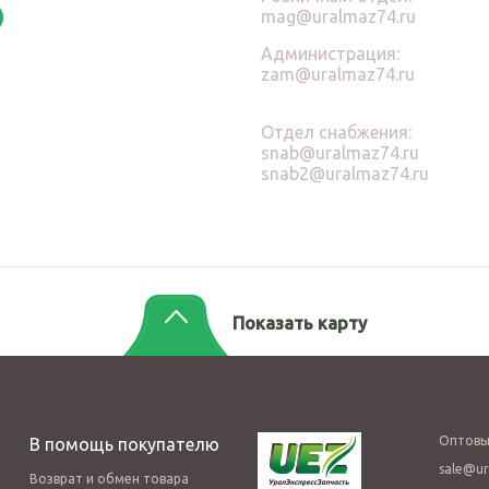
mag@uralmaz74.ru
Администрация:
zam@uralmaz74.ru
Отдел снабжения:
snab@uralmaz74.ru
snab2@uralmaz74.ru
Показать карту
Оптовы
В помощь покупателю
sale@ur
Возврат и обмен товара