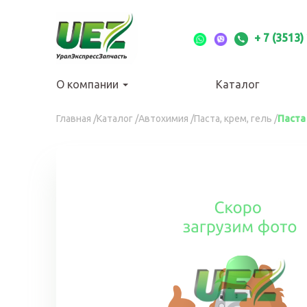
Перейти
к
основному
+ 7 (3513)
содержанию
О компании
Каталог
Вы
Главная
/
Каталог
/
Автохимия
/
Паста, крем, гель
/
Паста
здесь