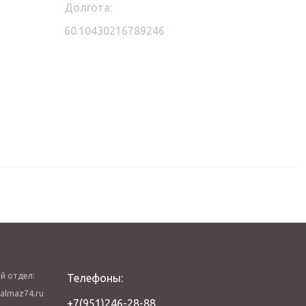
Долгота:
60.10430216789246
й отдел:
Телефоны:
almaz74.ru
+7(951)246-28-88