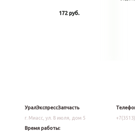
172 руб.
В корзину
УралЭкспрессЗапчасть
Телефо
г. Миасс, ул. 8 июля, дом 5
+7(3513
Время работы: