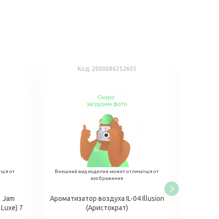
Код:
2000086252605
ься от
Внешний вид изделия может отличаться от
Внешний
изображения
3 Jam
Ароматизатор воздуха IL-04 Illusion
Арома
Luxe) 7
(Аристократ)
perfu