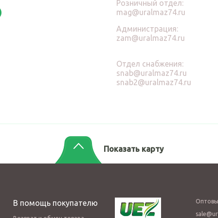
Розничный отдел:
mag@uralmaz74.ru
Администрация:
zam@uralmaz74.ru
Отдел снабжения:
snab@uralmaz74.ru
snab2@uralmaz74.ru
Показать карту
Оптовы
В помощь покупателю
sale@ur