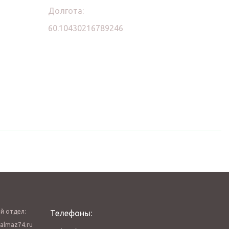
Долгота:
60.10430216789246
й отдел:
Телефоны:
almaz74.ru