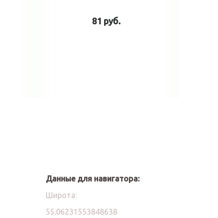
81 руб.
у
В корзину
Данные для навигатора:
Широта:
55.06231553848638