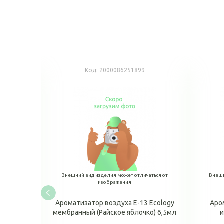
Код:
2000086251899
аться от
Внешний вид изделия может отличаться от
Внешн
изображения
8 Fresh
Ароматизатор воздуха E-13 Ecology
Аро
денье с
мембранный (Райское яблочко) 6,5мл
и
r)