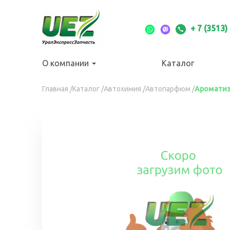
Перейти
к
основному
+ 7 (3513)
содержанию
О компании
Каталог
Вы
Главная
/
Каталог
/
Автохимия
/
Автопарфюм
/
Ароматиз
здесь