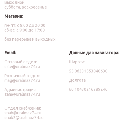
Выходной:
суббота, воскресенье
Магазин:
пн-пт: с 8:00 до 20:00
сб-вс: с 9:00 до 17:00
без перерыва и выходных
Email:
Данные для навигатора:
Оптовый отдел:
Широта:
sale@uralmaz74.ru
55.06231553848638
Розничный отдел:
Долгота:
mag@uralmaz74.ru
60.10430216789246
Администрация:
zam@uralmaz74.ru
Отдел снабжения:
snab@uralmaz74.ru
snab2@uralmaz74.ru