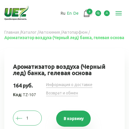
Перейти
к
0
Ru
En
De
основному
Toggl
содержанию
navig
Вы
Главная
/
Каталог
/
Автохимия
/
Автопарфюм
/
Ароматизатор воздуха (Черный лед) банка, гелевая основа
здесь
Ароматизатор воздуха (Черный
лед) банка, гелевая основа
Информация о доставке
164 руб.
Возврат и обмен
Код:
TZ-107
В корзину