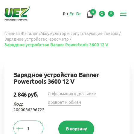
Перейти
к
0
Ru
En
De
основному
Toggl
содержанию
navig
Вы
Главная
/
Каталог
/
Аккумулятор и сопутствующие товары
/
Зарядное устройство, ареометр
/
здесь
Зарядное устройство Banner Powertools 3600 12 V
Зарядное устройство Banner
Powertools 3600 12 V
Информация о доставке
2 846 руб.
Возврат и обмен
Код:
2000086296722
В корзину