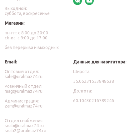
Выходной:
суббота, воскресенье
Магазин:
пн-пт: с 8:00 до 20:00
сб-вс: с 9:00 до 17:00
без перерыва и выходных
Email:
Данные для навигатора:
Оптовый отдел:
Широта:
sale@uralmaz74.ru
55.06231553848638
Розничный отдел:
Долгота:
mag@uralmaz74.ru
60.10430216789246
Администрация:
zam@uralmaz74.ru
Отдел снабжения:
snab@uralmaz74.ru
snab2@uralmaz74.ru