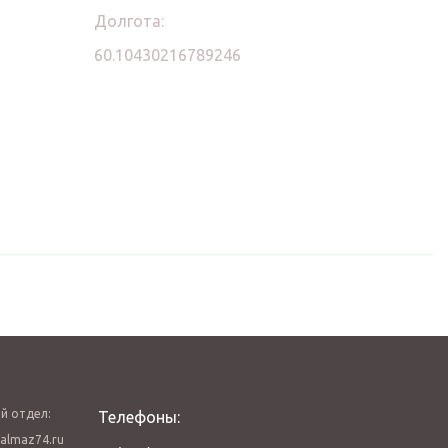
Долгота:
60.10430216789246
й отдел:
Телефоны:
almaz74.ru