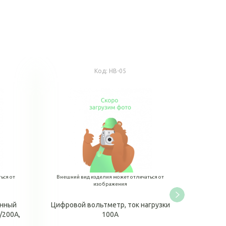
Код:
НВ-05
ься от
Внешний вид изделия может отличаться от
изображения
онный
Цифровой вольтметр, ток нагрузки
/200А,
100А