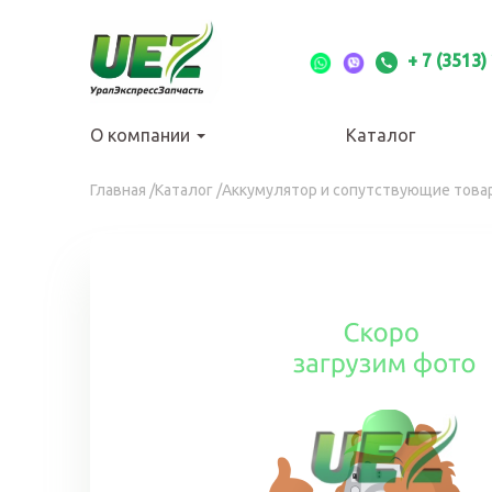
Перейти
к
основному
+ 7 (3513)
содержанию
О компании
Каталог
Вы
Главная
/
Каталог
/
Аккумулятор и сопутствующие това
здесь