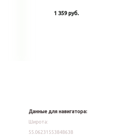
1 359 руб.
у
В корзину
Данные для навигатора:
Широта:
55.06231553848638