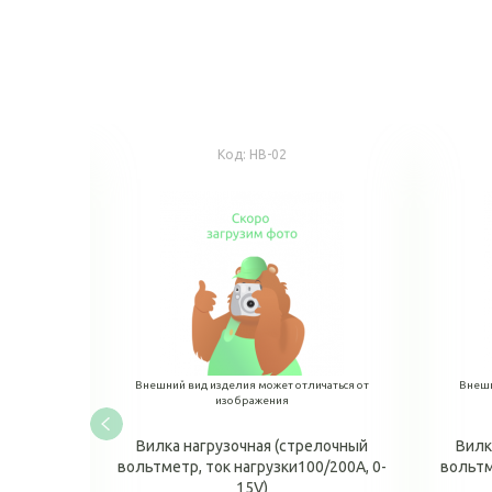
Код:
НВ-02
аться от
Внешний вид изделия может отличаться от
Внешн
изображения
лочный
Вилка нагрузочная (стрелочный
Вилк
А, 0-12V)
вольтметр, ток нагрузки100/200А, 0-
вольтм
15V)