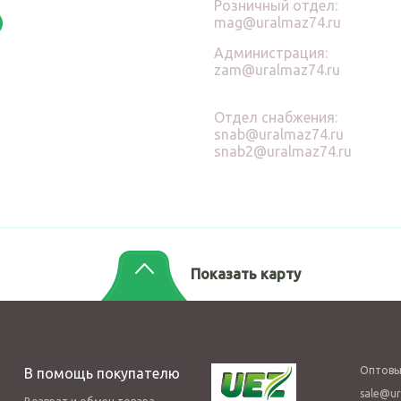
Розничный отдел:
mag@uralmaz74.ru
Администрация:
zam@uralmaz74.ru
Отдел снабжения:
snab@uralmaz74.ru
snab2@uralmaz74.ru
Показать карту
Оптовы
В помощь покупателю
sale@ur