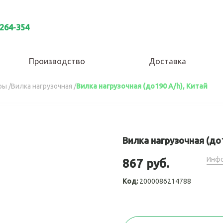
 264-354
Производство
Доставка
ры
/
Вилка нагрузочная
/
Вилка нагрузочная (до190 A/h), Китай
Вилка нагрузочная (до1
Инфо
867 руб.
Код:
2000086214788