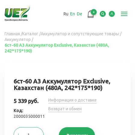
Перейти
к
0
Ru
En
De
основному
Toggl
содержанию
navig
Вы
Главная
/
Каталог
/
Аккумулятор и сопутствующие товары
/
Аккумулятор
/
здесь
6ст-60 А3 Аккумулятор Exclusive, Казахстан (480А,
242*175*190)
6ст-60 А3 Аккумулятор Exclusive,
Казахстан (480А, 242*175*190)
Информация о доставке
5 339 руб.
Возврат и обмен
Код:
2000035000011